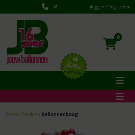
06
Inloggen / Registreren
0
Home
›
Steden
›
ballonnenboog