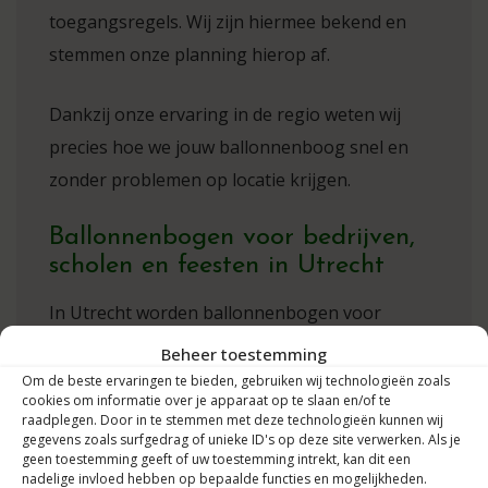
toegangsregels. Wij zijn hiermee bekend en
stemmen onze planning hierop af.
Dankzij onze ervaring in de regio weten wij
precies hoe we jouw ballonnenboog snel en
zonder problemen op locatie krijgen.
Ballonnenbogen voor bedrijven,
scholen en feesten in Utrecht
In Utrecht worden ballonnenbogen voor
uiteenlopende gelegenheden gebruikt. Bij een
Beheer toestemming
winkel- of bedrijfsopening
maakt een
Om de beste ervaringen te bieden, gebruiken wij technologieën zoals
cookies om informatie over je apparaat op te slaan en/of te
ballonnenboog de entree direct zichtbaar. Bij
raadplegen. Door in te stemmen met deze technologieën kunnen wij
gegevens zoals surfgedrag of unieke ID's op deze site verwerken. Als je
een school, open dag of diploma-uitreiking kan
geen toestemming geeft of uw toestemming intrekt, kan dit een
de decoratie worden uitgevoerd in de kleuren
nadelige invloed hebben op bepaalde functies en mogelijkheden.