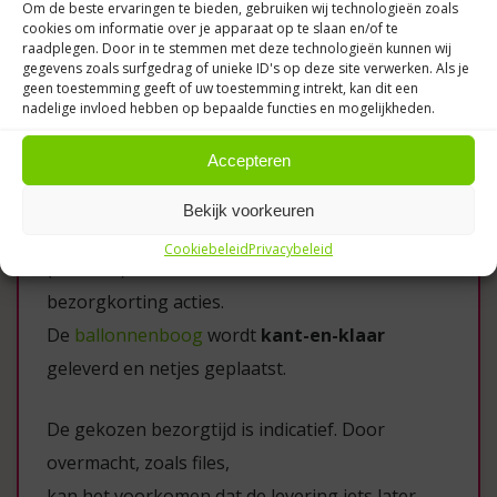
Om de beste ervaringen te bieden, gebruiken wij technologieën zoals
cookies om informatie over je apparaat op te slaan en/of te
Tijdens het afrekenen kies je zelf een gewenste
raadplegen. Door in te stemmen met deze technologieën kunnen wij
gegevens zoals surfgedrag of unieke ID's op deze site verwerken. Als je
datum en tijdstip.
geen toestemming geeft of uw toestemming intrekt, kan dit een
Onze chauffeur doet er alles aan om de
nadelige invloed hebben op bepaalde functies en mogelijkheden.
producten op het afgesproken moment te
Accepteren
bezorgen.
Bekijk voorkeuren
Wij rekenen
€0,44 per kilometer
vanaf Soest
Cookiebeleid
Privacybeleid
(3766 ZD). Dit kan echter variëren door onze
bezorgkorting acties.
De
ballonnenboog
wordt
kant-en-klaar
geleverd en netjes geplaatst.
De gekozen bezorgtijd is indicatief. Door
overmacht, zoals files,
kan het voorkomen dat de levering iets later