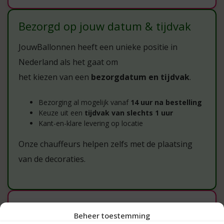
Bezorgd op jouw datum & tijdvak
JouwBallonnen heeft een unieke positie in
Nederland als het gaat om
het kiezen van een
bezorgdatum en tijdvak
.
Bezorging al mogelijk vanaf
14 uur na bestelling
Keuze uit een
tijdvak van slechts 1 uur
Kant-en-klare levering op locatie
Onze chauffeurs helpen zelfs met de plaatsing
van de decoraties.
Bezorging &
Beheer toestemming
verantwoordelijkheden