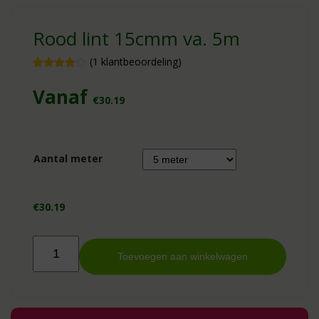
Rood lint 15cmm va. 5m
(
1
klantbeoordeling)
Gewaardeerd
1
4.00
op 5
Vanaf
gebaseerd
€
30.19
op
klantbeoordeling
Aantal meter
€
30.19
Rood
lint
Toevoegen aan winkelwagen
15cmm
va.
5m
aantal