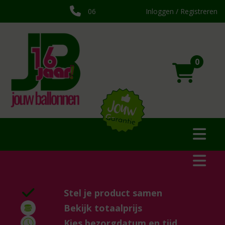
06
Inloggen / Registreren
0
Stel je product samen
Bekijk totaalprijs
Kies bezorgdatum en tijd