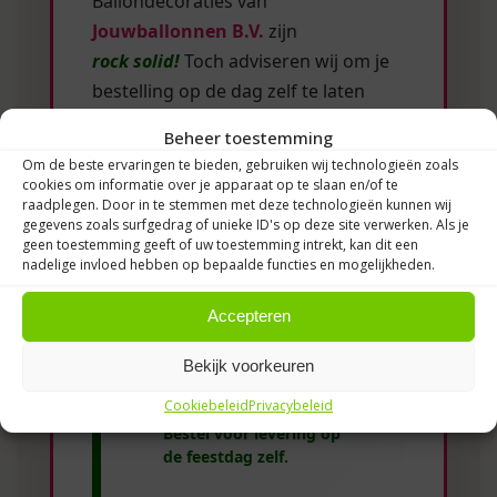
Ballondecoraties van
Jouwballonnen B.V.
zijn
rock solid!
Toch adviseren wij om je
bestelling op de dag zelf te laten
bezorgen. Zo blijven de decoraties
Beheer toestemming
prachtig glanzend tijdens jouw feest.
Om de beste ervaringen te bieden, gebruiken wij technologieën zoals
cookies om informatie over je apparaat op te slaan en/of te
raadplegen. Door in te stemmen met deze technologieën kunnen wij
gegevens zoals surfgedrag of unieke ID's op deze site verwerken. Als je
📌 Belangrijke
geen toestemming geeft of uw toestemming intrekt, kan dit een
informatie
nadelige invloed hebben op bepaalde functies en mogelijkheden.
Heliumballonnen &
Accepteren
⏳
heliumballon trosjes (33
cm)
Bekijk voorkeuren
Gaan maximaal
14 uur
Cookiebeleid
Privacybeleid
mee.
Bestel voor levering op
de feestdag zelf.