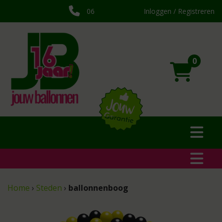
06
Inloggen / Registreren
0
Home
›
Steden
›
ballonnenboog