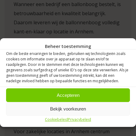
Wanneer een bedrijf een ballonboog bestelt, is
betrouwbaarheid en kwaliteit belangrijk.
Daarom leveren wij de ballonnenboog volledig
kant-en-klaar op locatie in Arnhem.
Beheer toestemming
Onze specialisten plaatsen de ballonboog
Om de beste ervaringen te bieden, gebruiken wij technologieën zoals
bijvoorbeeld bij de ingang van een winkel,
cookies om informatie over je apparaat op te slaan en/of te
raadplegen. Door in te stemmen met deze technologieën kunnen wij
showroom, kantoor of evenemententerrein.
gegevens zoals surfgedrag of unieke ID's op deze site verwerken. Als je
Hierdoor hoef je als bedrijf zelf geen tijd te
geen toestemming geeft of uw toestemming intrekt, kan dit een
nadelige invloed hebben op bepaalde functies en mogelijkheden.
besteden aan het opbouwen van decoraties.
Accepteren
Bekijk voorkeuren
Levering bij bedrijven in Arnhem
Cookiebeleid
Privacybeleid
Voor zakelijke locaties in Arnhem centrum