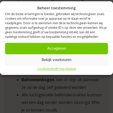
ballonpilaren
,
heliumtrossen
of
een rode
Beheer toestemming
loper
. Alles wordt
professioneel opgebouwd
,
Om de beste ervaringen te bieden, gebruiken wij technologieën zoals
cookies om informatie over je apparaat op te slaan en/of te
zodat jij zorgeloos kunt feesten van jouw
raadplegen. Door in te stemmen met deze technologieën kunnen wij
gegevens zoals surfgedrag of unieke ID's op deze site verwerken. Als je
bijzondere dag in Harderwijk.
geen toestemming geeft of uw toestemming intrekt, kan dit een
nadelige invloed hebben op bepaalde functies en mogelijkheden.
Accepteren
Bekijk voorkeuren
Wanneer laten bezorgen in
Harderwijk?
Cookiebeleid
Privacybeleid
Ballonnenbogen
zien er top uit wanneer
ze op de dag zelf geleverd worden
Alle luchtgevulde ballondecoraties kunnen
wel een dag eerder worden bezorgd. Mits
je ze binnen houdt.