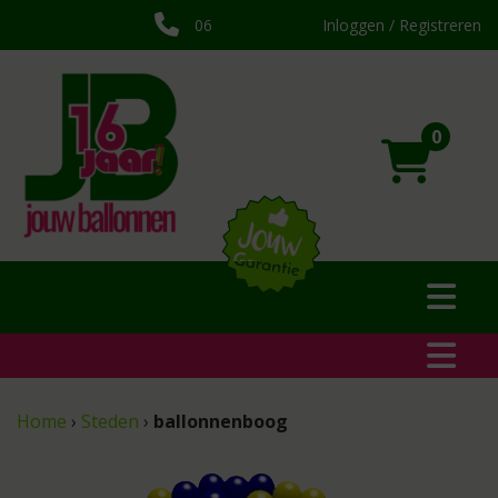
06
Inloggen / Registreren
0
Home
›
Steden
›
ballonnenboog