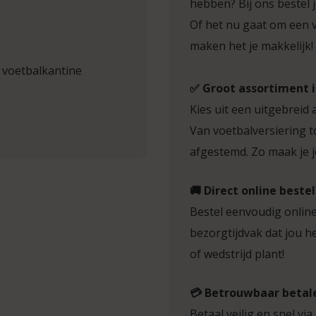
hebben? Bij ons bestel 
Of het nu gaat om een 
maken het je makkelijk!
, voetbalkantine
✅ Groot assortiment 
Kies uit een uitgebreid 
Van voetbalversiering t
afgestemd. Zo maak je j
🚚 Direct online best
Bestel eenvoudig online
bezorgtijdvak dat jou h
of wedstrijd plant!
💳 Betrouwbaar betal
Betaal veilig en snel via