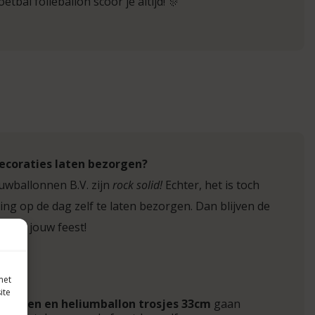
tbal folieballon scoor je altijd! 🎊
ecoraties laten bezorgen?
uwballonnen B.V. zijn
rock solid!
Echter, het is toch
ing op de dag zelf te laten bezorgen. Dan blijven de
d op jouw feest!
met
ite
llonnen en heliumballon trosjes 33cm
gaan