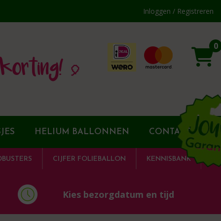
Inloggen / Registreren
0
korting! 🎈
JES
HELIUM BALLONNEN
CONTACT
DBUSTERS
CIJFER FOLIEBALLON
KENNISBANK
Kies bezorgdatum en tijd