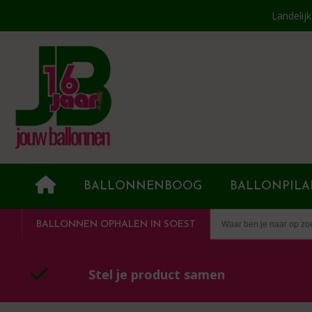
Landelij
BALLONNENBOOG
BALLONPILA
BALLONNEN OPHALEN IN SOEST
Stel je product samen