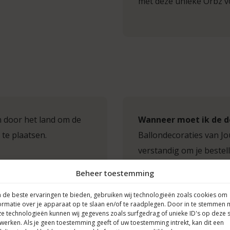
met deze unieke Orbz voe
n door het land om de
Wanneer moet ik de d
 te plaatsen.
Ballondecoraties van Jo
verstandig om je bestell
nenpilaar
en/of
decoraties mooi glanzen
Beheer toestemming
Notitie:
de beste ervaringen te bieden, gebruiken wij technologieën zoals cookies om
ormatie over je apparaat op te slaan en/of te raadplegen. Door in te stemmen 
palen, of helium ballon
e technologieën kunnen wij gegevens zoals surfgedrag of unieke ID's op deze s
Normale
heliumba
werken. Als je geen toestemming geeft of uw toestemming intrekt, kan dit een