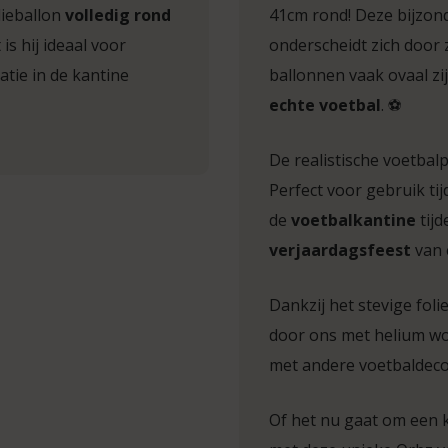
lieballon
volledig rond
41cm rond! Deze bijzond
 is hij ideaal voor
onderscheidt zich door 
atie in de kantine
ballonnen vaak ovaal zi
echte voetbal
. ⚽
De realistische voetbalp
Perfect voor gebruik ti
de
voetbalkantine
tij
verjaardagsfeest
van 
Dankzij het stevige foli
door ons met helium wo
met andere voetbaldecor
Of het nu gaat om een 