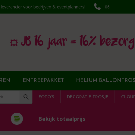
k leverancier voor bedrijven & eventplanners!
06
💥 JB 16 jaar = 16% bezorg
REN
ENTREEPAKKET
HELIUM BALLONTROS
FOTO’S
DECORATIE TROSJE
CLOU
Bekijk totaalprijs