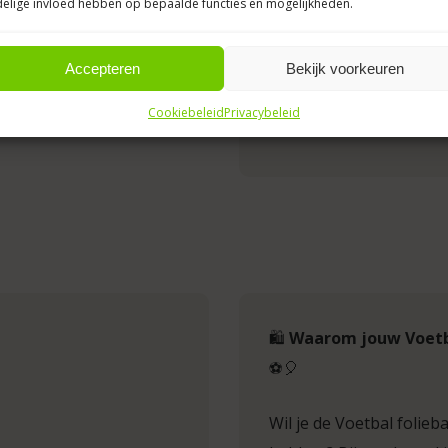
maximaal 14 uur mee
elige invloed hebben op bepaalde functies en mogelijkheden.
Een
ballonnenboo
allondecoraties!
een dag eerder w
Accepteren
Bekijk voorkeuren
Wij halen de ballon
Afzetpalen huur je 
Cookiebeleid
Privacybeleid
🛍️
Waarom jouw Voetbal
⚽🎈
Wil je de Voetbal folie