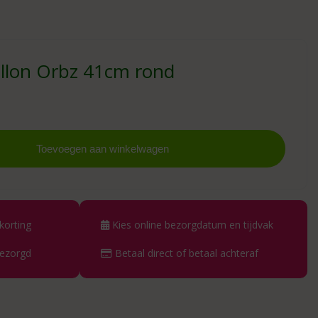
allon Orbz 41cm rond
elijke
ge
Toevoegen aan winkelwagen
.
korting
Kies online bezorgdatum en tijdvak
bezorgd
Betaal direct of betaal achteraf