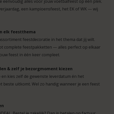
je eenvoudig alles voor jouw voetbalfeest op één plek.
verjaardag, een kampioensfeest, het EK of WK — wij
in elk feestthema
assortiment feestdecoratie in het thema dat jij wilt.
ot complete feestpakketten — alles perfect op elkaar
ouw feest in één keer compleet.
ellen & zelf je bezorgmoment kiezen
 en kies zelf de gewenste leverdatum én het
et beste uitkomt. Wel zo handig wanneer je een feest
en
 iDEAL. Bestel je zakelijk? Dan is betalen op factuur