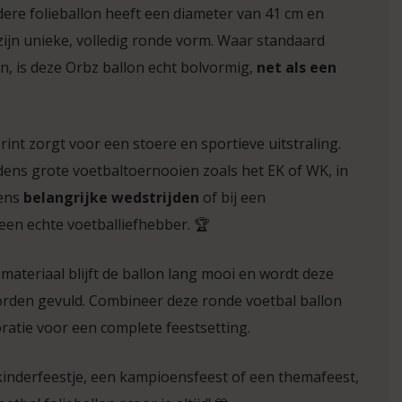
ere folieballon heeft een diameter van 41 cm en
zijn unieke, volledig ronde vorm. Waar standaard
jn, is deze Orbz ballon echt bolvormig,
net als een
rint zorgt voor een stoere en sportieve uitstraling.
jdens grote voetbaltoernooien zoals het EK of WK, in
dens
belangrijke wedstrijden
of bij een
een echte voetballiefhebber. 🏆
emateriaal blijft de ballon lang mooi en wordt deze
rden gevuld. Combineer deze ronde voetbal ballon
atie voor een complete feestsetting.
kinderfeestje, een kampioensfeest of een themafeest,