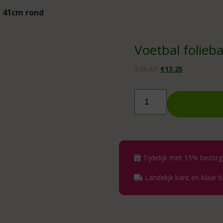
z 41cm rond
Voetbal folieb
Oorspronk
Huidi
€
15.67
€
13.25
prijs
prijs
was:
is:
Voetbal
folieballon
€15.67.
€13.25
Orbz
41cm
rond
aantal
Tijdelijk met 15% bezorg
Landelijk kant en klaar 