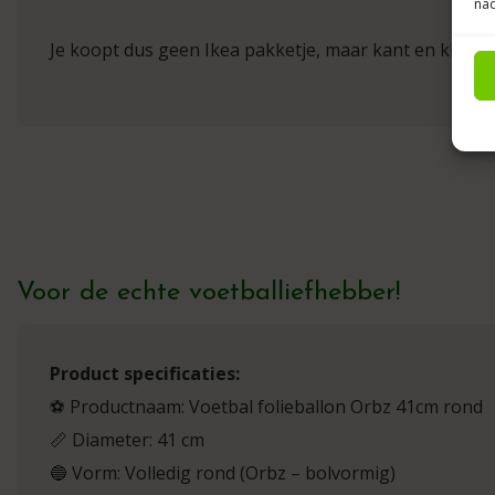
nad
Je koopt dus geen Ikea pakketje, maar kant en klare b
Voor de echte voetballiefhebber!
Product specificaties:
⚽ Productnaam: Voetbal folieballon Orbz 41cm rond
📏 Diameter: 41 cm
🔵 Vorm: Volledig rond (Orbz – bolvormig)