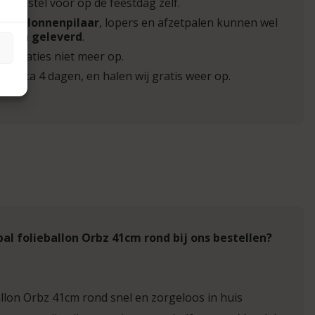
. Bestel voor op de feestdag zelf.
g
,
ballonnenpilaar
, lopers en afzetpalen kunnen wel
orden geleverd
.
decoraties niet meer op.
voor ca 4 dagen, en halen wij gratis weer op.
 folieballon Orbz 41cm rond bij ons bestellen?
ballon Orbz 41cm rond snel en zorgeloos in huis