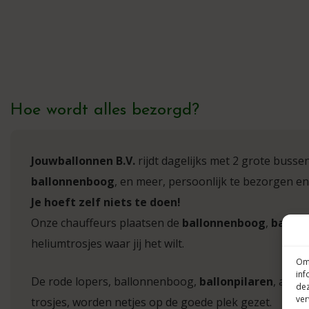
Hoe wordt alles bezorgd?
Jouwballonnen B.V.
rijdt dagelijks met 2 grote busse
ballonnenboog
, en meer, persoonlijk te bezorgen en
Je hoeft zelf niets te doen!
Onze chauffeurs plaatsen de
ballonnenboog
,
ballon
heliumtrosjes waar jij het wilt.
Om 
inf
De rode lopers, ballonnenboog,
ballonpilaren
, afzet
dez
ver
trosjes, worden netjes op de goede plek gezet.