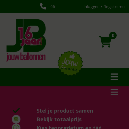
06
Inloggen / Registreren
0
Stel je product samen
Bekijk totaalprijs
Kies bezorgdatum en tijd