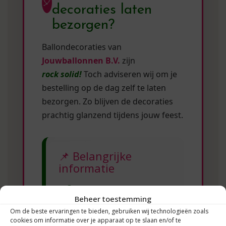
🎈
decoraties laten
bezorgen?
Ballondecoraties van
Jouwballonnen B.V.
zijn
rock solid!
Toch adviseren wij om je
bestelling op de dag zelf te laten
bezorgen. Zo blijven de decoraties
prachtig glanzend tijdens jouw feest.
📌 Belangrijke
informatie
Heliumballonnen &
⏳
Beheer toestemming
heliumballon trosjes (33
Om de beste ervaringen te bieden, gebruiken wij technologieën zoals
cm)
cookies om informatie over je apparaat op te slaan en/of te
Gaan maximaal
14 uur