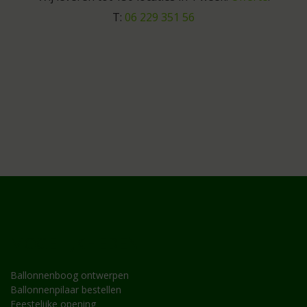
T:
06 229 351 56
MOGELIJKHEDEN
Ballonnenboog ontwerpen
Ballonnenpilaar bestellen
Feestelijke opening