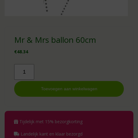
Mr & Mrs ballon 60cm
€
48.34
Mr
&
Mrs
ballon
Toevoegen aan winkelwagen
60cm
aantal
Tijdelijk met 15% bezorgkorting
Landelijk kant en klaar bezorgd