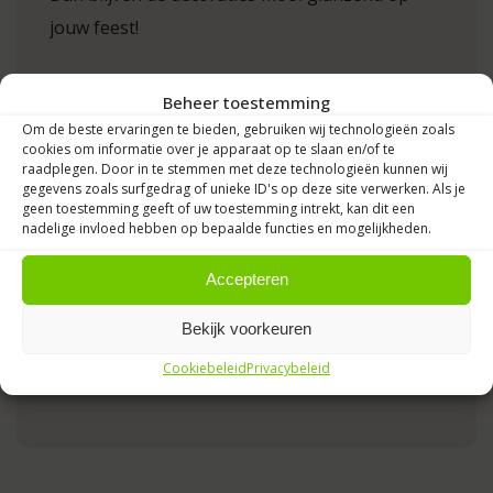
jouw feest!
Notitie:
Beheer toestemming
Om de beste ervaringen te bieden, gebruiken wij technologieën zoals
Normale
heliumballonnen en
cookies om informatie over je apparaat op te slaan en/of te
heliumballon trosjes 33cm
gaan
raadplegen. Door in te stemmen met deze technologieën kunnen wij
gegevens zoals surfgedrag of unieke ID's op deze site verwerken. Als je
maximaal 14 uur mee. Bestel voor op de
geen toestemming geeft of uw toestemming intrekt, kan dit een
feestdag zelf.
nadelige invloed hebben op bepaalde functies en mogelijkheden.
Een
ballonnenboog
,
ballonnenpilaar
,
lopers en afzetpalen kunnen wel
een dag
Accepteren
eerder worden geleverd
.
Wij halen de ballondecoraties niet meer op.
Bekijk voorkeuren
Afzetpalen huur je voor ca 4 dagen, en
Cookiebeleid
Privacybeleid
halen wij gratis weer op.