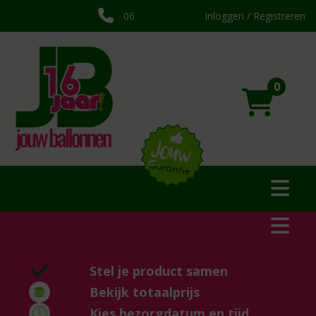
06
Inloggen / Registreren
0
Stel je product samen
Bekijk totaalprijs
Kies bezorgdatum en tijd