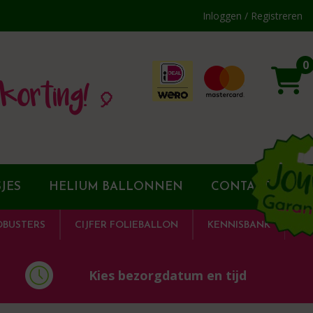
Inloggen / Registreren
0
korting! 🎈
JES
HELIUM BALLONNEN
CONTACT
DBUSTERS
CIJFER FOLIEBALLON
KENNISBANK
Kies bezorgdatum en tijd