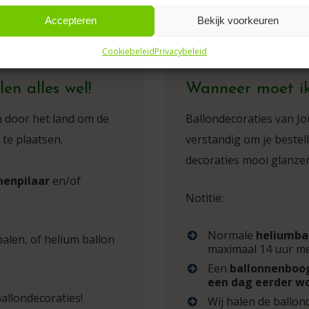
Accepteren
Bekijk voorkeuren
en te vieren valt
Cookiebeleid
Privacybeleid
en alles wel!
Wanneer moet ik
n door het land om de
Ballondecoraties van Jo
 te plaatsen.
verstandig om je bestell
decoraties mooi glanzen
nenpilaar
en/of
Notitie:
Normale
heliumba
palen, of helium ballon
maximaal 14 uur mee
Een
ballonnenboo
een dag eerder w
allondecoraties!
Wij halen de ballon