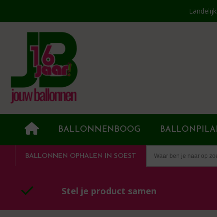
Landelij
BALLONNENBOOG
BALLONPILA
BALLONNEN OPHALEN IN SOEST
Stel je product samen