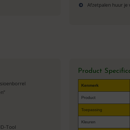
Afzetpalen huur je 
Product Specific
sioenborrel
Kenmerk
en”
Product
Toepassing
Kleuren
3D-Tool