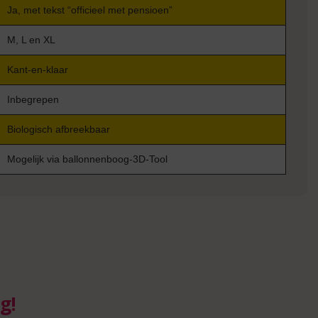
Ja, met tekst “officieel met pensioen”
M, L en XL
Kant-en-klaar
Inbegrepen
Biologisch afbreekbaar
Mogelijk via ballonnenboog-3D-Tool
g!