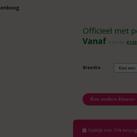
nnenboog
Officieel met 
Oo
Vanaf
€
131.89
€
123
pri
wa
€1
Breedte
Kies andere kleuren
Tijdelijk met 15% bezorg