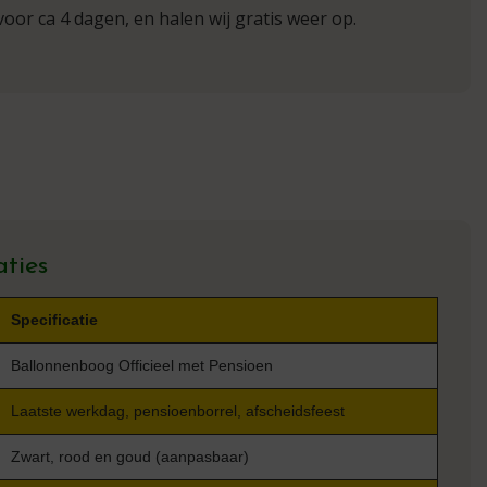
voor ca 4 dagen, en halen wij gratis weer op.
aties
Specificatie
Ballonnenboog Officieel met Pensioen
Laatste werkdag, pensioenborrel, afscheidsfeest
Zwart, rood en goud (aanpasbaar)