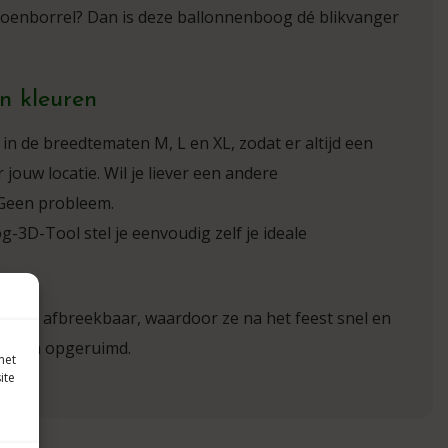
ioenborrel? Dan is deze ballonnenboog dé blikvanger
n kleuren
 in de breedtematen M, L en XL, zodat er altijd een
jouw locatie. Wil je liever een andere
 Geen probleem.
3D-Tool stel je eenvoudig zelf je ideale
logisch afbreekbaar, waardoor ze na het feest snel en
orden opgeruimd.
met
ite