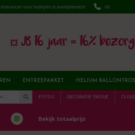
k leverancier voor bedrijven & eventplanners!
06
💥 JB 16 jaar = 16% bezorg
REN
ENTREEPAKKET
HELIUM BALLONTROS
FOTO’S
DECORATIE TROSJE
CLOU
Bekijk totaalprijs