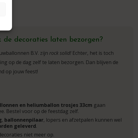
 de decoraties laten bezorgen?
uwballonnen B.V. zijn
rock solid!
Echter, het is toch
ing op de dag zelf te laten bezorgen. Dan blijven de
d op jouw feest!
llonnen en heliumballon trosjes 33cm
gaan
. Bestel voor op de feestdag zelf.
g
,
ballonnenpilaar
, lopers en afzetpalen kunnen wel
orden geleverd
.
decoraties niet meer op.