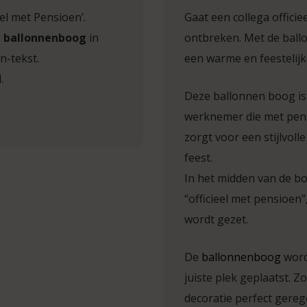
eel met Pensioen’.
Gaat een collega offici
n ballonnenboog
in
ontbreken. Met de ballo
n-tekst.
een warme en feestelijk
.
Deze ballonnen boog is
werknemer die met pens
zorgt voor een stijlvolle
feest.
In het midden van de bo
“officieel met pensioen”
wordt gezet.
De
ballonnenboog
word
juiste plek geplaatst. Z
decoratie perfect gereg