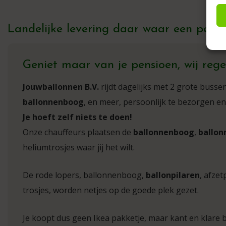
Landelijke levering daar waar een pensio
Geniet maar van je pensioen, wij regel
Jouwballonnen B.V.
rijdt dagelijks met 2 grote busse
ballonnenboog
, en meer, persoonlijk te bezorgen en
Je hoeft zelf niets te doen!
Onze chauffeurs plaatsen de
ballonnenboog
,
ballon
heliumtrosjes waar jij het wilt.
De rode lopers, ballonnenboog,
ballonpilaren
, afzet
trosjes, worden netjes op de goede plek gezet.
Je koopt dus geen Ikea pakketje, maar kant en klare b