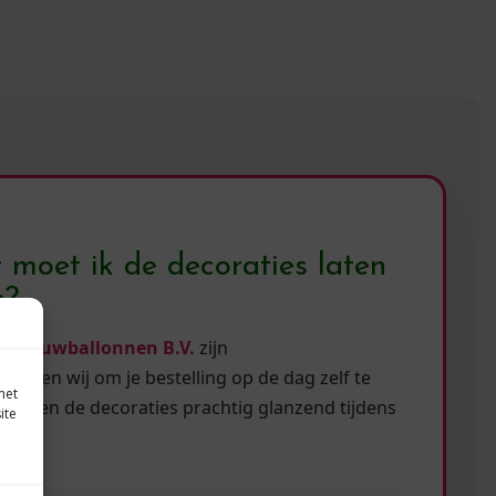
moet ik de decoraties laten
n?
van
Jouwballonnen B.V.
zijn
iseren wij om je bestelling op de dag zelf te
met
 blijven de decoraties prachtig glanzend tijdens
ite