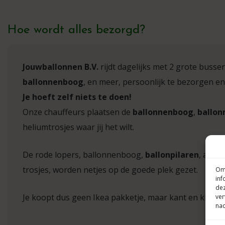
Hoe wordt alles bezorgd?
Jouwballonnen B.V.
rijdt dagelijks met 2 grote busse
ballonnenboog
, en meer, persoonlijk te bezorgen en
Je hoeft zelf niets te doen!
Onze chauffeurs plaatsen de
ballonnenboog
,
ballon
heliumtrosjes waar jij het wilt.
De rode lopers, ballonnenboog,
ballonpilaren
, afzet
trosjes, worden netjes op de goede plek gezet.
Om 
inf
dez
Je koopt dus geen Ikea pakketje, maar kant en klare b
ver
nad