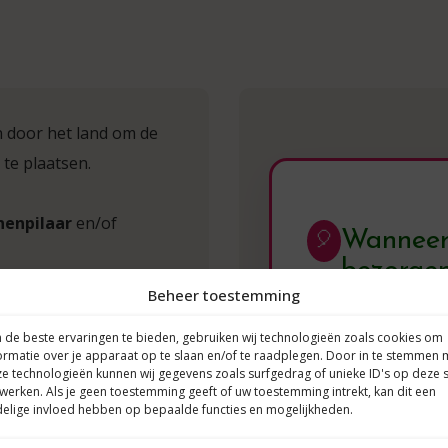
n door het land om de
 te plaatsen.
nenpilaar
en/of
Wanneer 
🎈
bezorge
Beheer toestemming
palen, of helium ballon
Ballondecoraties 
de beste ervaringen te bieden, gebruiken wij technologieën zoals cookies om
rock solid!
Toch adv
ormatie over je apparaat op te slaan en/of te raadplegen. Door in te stemmen 
laten bezorgen. Zo
e technologieën kunnen wij gegevens zoals surfgedrag of unieke ID's op deze s
allondecoraties!
werken. Als je geen toestemming geeft of uw toestemming intrekt, kan dit een
jouw feest.
elige invloed hebben op bepaalde functies en mogelijkheden.