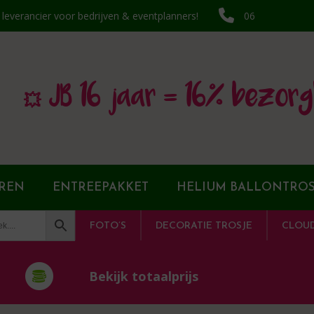
k leverancier voor bedrijven & eventplanners!
06
💥 JB 16 jaar = 16% bezorg
REN
ENTREEPAKKET
HELIUM BALLONTROS
FOTO’S
DECORATIE TROSJE
CLOU
Bekijk totaalprijs