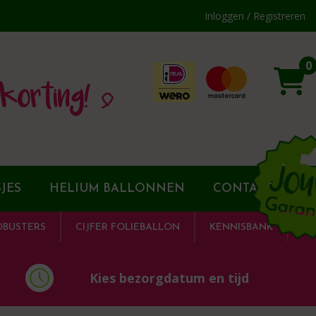
Inloggen / Registreren
0
korting! 🎈
JES
HELIUM BALLONNEN
CONTACT
DBUSTERS
CIJFER FOLIEBALLON
KENNISBANK
Kies bezorgdatum en tijd