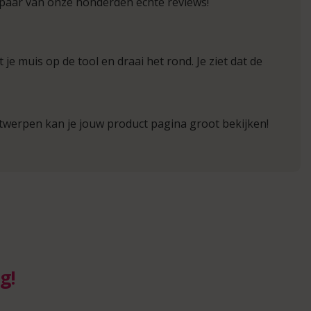
 paar van onze honderden echte reviews!
 je muis op de tool en draai het rond. Je ziet dat de
ntwerpen kan je jouw product pagina groot bekijken!
g!