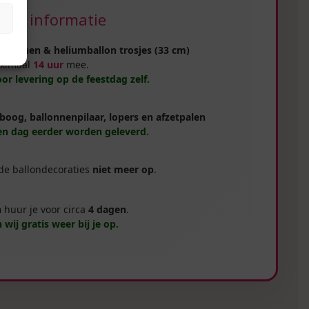
ijke informatie
llonnen & heliumballon trosjes (33 cm)
ximaal
14 uur
mee.
oor levering op de feestdag zelf.
boog, ballonnenpilaar, lopers en afzetpalen
n dag eerder worden geleverd.
 de ballondecoraties
niet meer op
.
n
huur je voor circa
4 dagen
.
 wij gratis weer bij je op.