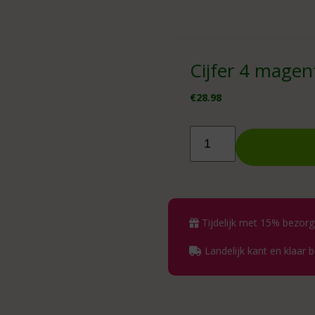
Cijfer 4 mage
€
28.98
Cijfer
4
magenta
86cm
aantal
Tijdelijk met 15% bezorg
Landelijk kant en klaar 