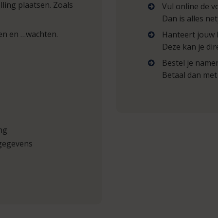
ling plaatsen. Zoals
Vul online de v
Dan is alles ne
ten en …wachten.
Hanteert jouw 
Deze kan je dir
Bestel je namen
Betaal dan met 
ng
ggegevens