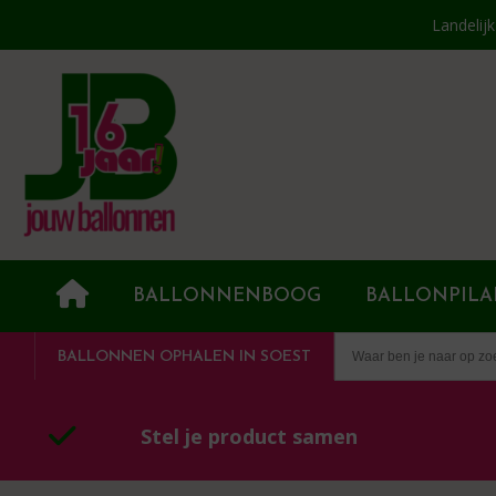
Landelij
BALLONNENBOOG
BALLONPILA
BALLONNEN OPHALEN IN SOEST
Stel je product samen