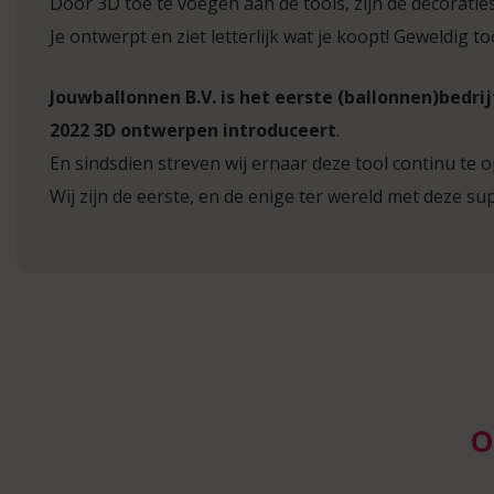
Door 3D toe te voegen aan de tools, zijn de decoraties
Je ontwerpt en ziet letterlijk wat je koopt! Geweldig to
Jouwballonnen B.V. is het eerste (ballonnen)bedrijf
2022 3D ontwerpen introduceert
.
En sindsdien streven wij ernaar deze tool continu te o
Wij zijn de eerste, en de enige ter wereld met deze sup
O