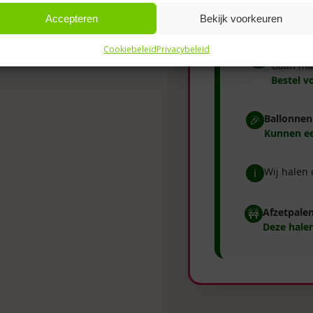
📌 Belangr
Accepteren
Bekijk voorkeuren
Cookiebeleid
Privacybeleid
Heliumba
⏳
Gaan ma
Bestel v
Ballonnen
🎉
Kunnen ee
Wij halen
ℹ️
Afzetpale
🚧
Deze halen