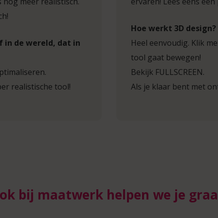
 nog meer realistisch.
ervaren! Lees eens een
ch!
Hoe werkt 3D design?
 in de wereld, dat in
Heel eenvoudig. Klik met
tool gaat bewegen!
ptimaliseren.
Bekijk FULLSCREEN.
er realistische tool!
Als je klaar bent met o
ok bij maatwerk helpen we je graa