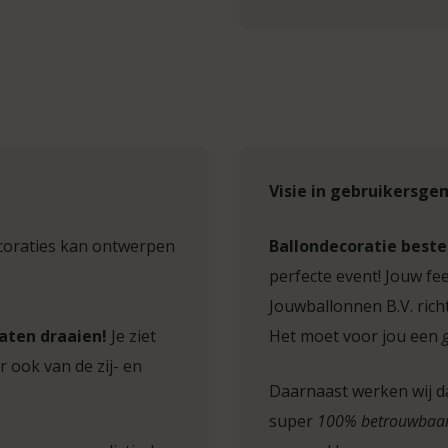
Visie in gebruikersge
decoraties kan ontwerpen
Ballondecoratie beste
perfecte event! Jouw fees
Jouwballonnen B.V. rich
laten draaien!
Je ziet
Het moet voor jou een
 ook van de zij- en
Daarnaast werken wij da
super
100% betrouwbaa