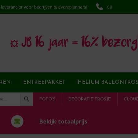
k leverancier voor bedrijven & eventplanners!
06
💥 JB 16 jaar = 16% bezorg
REN
ENTREEPAKKET
HELIUM BALLONTROS
FOTO’S
DECORATIE TROSJE
CLOU
Bekijk totaalprijs