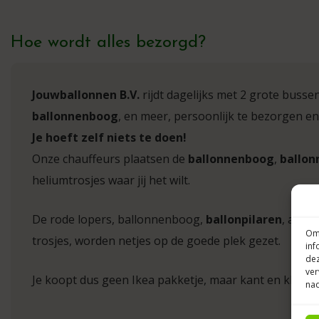
Hoe wordt alles bezorgd?
Jouwballonnen B.V.
rijdt dagelijks met 2 grote busse
ballonnenboog
, en meer, persoonlijk te bezorgen en
Je hoeft zelf niets te doen!
Onze chauffeurs plaatsen de
ballonnenboog
,
ballon
heliumtrosjes waar jij het wilt.
De rode lopers, ballonnenboog,
ballonpilaren
, afzet
Om 
trosjes, worden netjes op de goede plek gezet.
inf
dez
ver
Je koopt dus geen Ikea pakketje, maar kant en klare b
nad