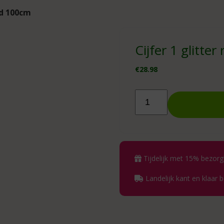
ld 100cm
Cijfer 1 glitte
€
28.98
Cijfer
1
glitter
rosegold
100cm
aantal
Tijdelijk met 15% bezorg
Landelijk kant en klaar 