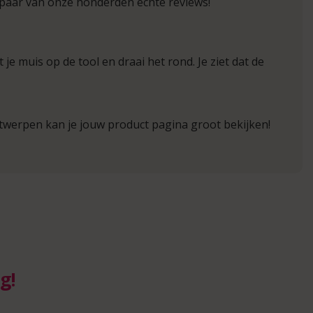
 paar van onze honderden echte reviews!
 je muis op de tool en draai het rond. Je ziet dat de
ntwerpen kan je jouw product pagina groot bekijken!
g!