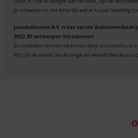
Door 3D toe te voegen aan de tools, zijn de decoraties
Je ontwerpt en ziet letterlijk wat je koopt! Geweldig to
Jouwballonnen B.V. is het eerste (ballonnen)bedrijf
2022 3D ontwerpen introduceert
.
En sindsdien streven wij ernaar deze tool continu te o
Wij zijn de eerste, en de enige ter wereld met deze sup
O