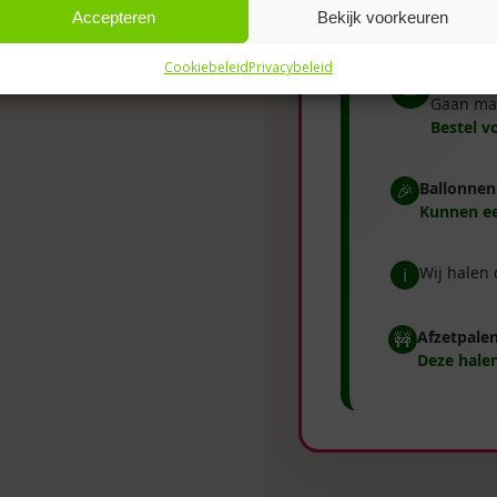
Accepteren
Bekijk voorkeuren
📌 Belangr
Cookiebeleid
Privacybeleid
Heliumba
⏳
Gaan ma
Bestel v
Ballonnen
🎉
Kunnen ee
Wij halen
ℹ️
Afzetpale
🚧
Deze halen