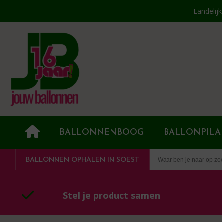
Landelij
BALLONNENBOOG
BALLONPILA
BALLONNEN OPHALEN IN SOEST
Stel je product samen