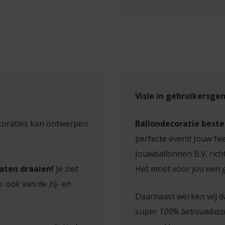
Visie in gebruikersge
decoraties kan ontwerpen
Ballondecoratie beste
perfecte event! Jouw fees
Jouwballonnen B.V. rich
laten draaien!
Je ziet
Het moet voor jou een
 ook van de zij- en
Daarnaast werken wij da
super
100% betrouwbaa