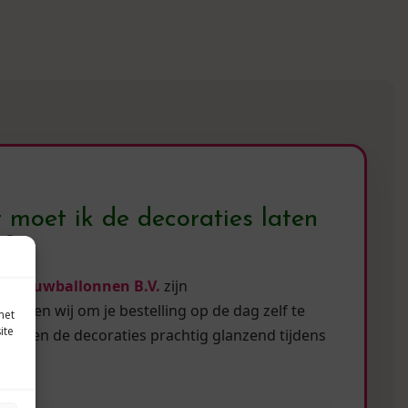
moet ik de decoraties laten
n?
van
Jouwballonnen B.V.
zijn
iseren wij om je bestelling op de dag zelf te
met
ite
 blijven de decoraties prachtig glanzend tijdens