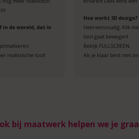
 nog meer realistisch.
ervaren! Lees eens een
ch!
Hoe werkt 3D design?
 in de wereld, dat in
Heel eenvoudig. Klik met
tool gaat bewegen!
ptimaliseren.
Bekijk FULLSCREEN.
er realistische tool!
Als je klaar bent met o
ok bij maatwerk helpen we je graa