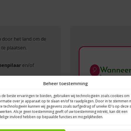
n door het land om de
 te plaatsen.
nenpilaar
en/of
Wanneer 
🎈
bezorge
Beheer toestemming
palen, of helium ballon
Ballondecoraties 
de beste ervaringen te bieden, gebruiken wij technologieën zoals cookies om
rock solid!
Toch adv
ormatie over je apparaat op te slaan en/of te raadplegen. Door in te stemmen 
e technologieën kunnen wij gegevens zoals surfgedrag of unieke ID's op deze s
laten bezorgen. Zo
werken. Als je geen toestemming geeft of uw toestemming intrekt, kan dit een
allondecoraties!
jouw feest.
elige invloed hebben op bepaalde functies en mogelijkheden.