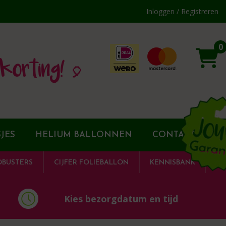
Inloggen / Registreren
0
korting! 🎈
JES
HELIUM BALLONNEN
CONTACT
DBUSTERS
CIJFER FOLIEBALLON
KENNISBANK
Kies bezorgdatum en tijd