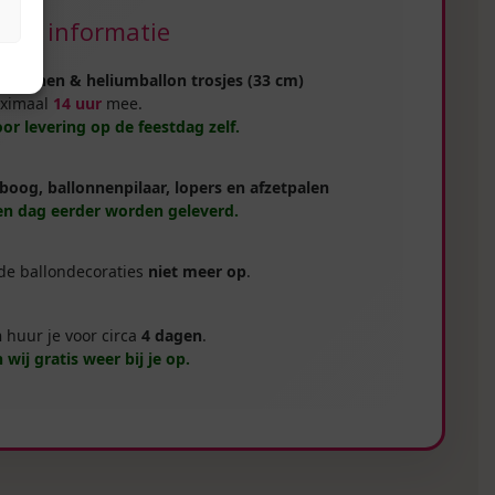
ijke informatie
llonnen & heliumballon trosjes (33 cm)
ximaal
14 uur
mee.
oor levering op de feestdag zelf.
boog, ballonnenpilaar, lopers en afzetpalen
n dag eerder worden geleverd.
 de ballondecoraties
niet meer op
.
n
huur je voor circa
4 dagen
.
 wij gratis weer bij je op.