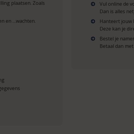
ling plaatsen. Zoals
Vul online de v
Dan is alles ne
ten en …wachten.
Hanteert jouw 
Deze kan je dir
Bestel je namen
Betaal dan met 
ng
ggegevens