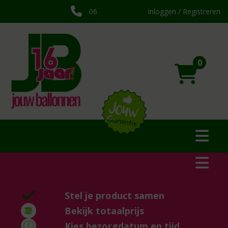
06
Inloggen / Registreren
0
Stel je product samen
Bekijk totaalprijs
Kies bezorgdatum en tijd