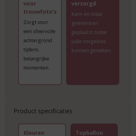
voor
verzorgd
trouwfoto’s
Kant-en-klaar
Zorgt voor
geleverd en
een sfeervolle
geplaatst zodat
achtergrond
jullie zorgeloos
tijdens
kunnen genieten.
belangrijke
momenten.
Product specificaties
Kleuren
Topballon