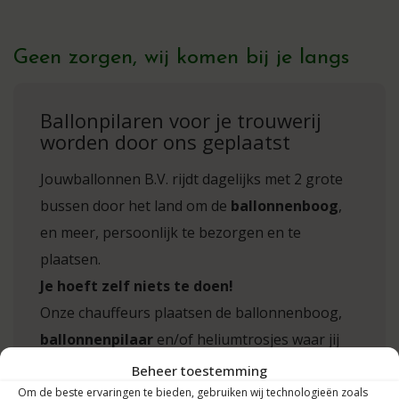
Geen zorgen, wij komen bij je langs
Ballonpilaren voor je trouwerij
worden door ons geplaatst
Jouwballonnen B.V. rijdt dagelijks met 2 grote
bussen door het land om de
ballonnenboog
,
en meer, persoonlijk te bezorgen en te
plaatsen.
Je hoeft zelf niets te doen!
Onze chauffeurs plaatsen de ballonnenboog,
ballonnenpilaar
en/of heliumtrosjes waar jij
het wenst.
Beheer toestemming
Om de beste ervaringen te bieden, gebruiken wij technologieën zoals