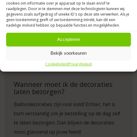
cookies om informatie over je apparaat op te slaan en/of te
De rode lopers, ballonnenboog, ballonpilaren,
raadplegen. Door in te stemmen met deze technologieën kunnen wij
afzetpalen, of helium ballon trosjes, worden
gegevens zoals surfgedrag of unieke ID's op deze site verwerken. Als je
geen toestemming geeft of uw toestemming intrekt, kan dit een
netjes op de goede plek gezet.
nadelige invloed hebben op bepaalde functies en mogelijkheden.
Accepteren
Je koopt dus geen Ikea pakketje, maar kant en
klare ballondecoraties!
Bekijk voorkeuren
Cookiebeleid
Privacybeleid
Wanneer moet ik de decoraties
laten bezorgen?
Ballondecoraties zijn
rock solid!
Echter, het is
toch verstandig om je bestelling op de dag zelf
te laten bezorgen. Dan blijven de decoraties
mooi glanzend op jouw feest!