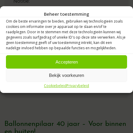
Notitie:
Beheer toestemming
Normale
heliumballonnen en
Om de beste ervaringen te bieden, gebruiken wij technologieën zoals
heliumballon trosjes 33cm
gaan
cookies om informatie over je apparaat op te slaan en/of te
maximaal 14 uur mee. Bestel voor op de
raadplegen. Door in te stemmen met deze technologieën kunnen wij
feestdag zelf.
gegevens zoals surfgedrag of unieke ID's op deze site verwerken. Als je
Een
ballonnenboog
,
ballonnenpilaar
,
geen toestemming geeft of uw toestemming intrekt, kan dit een
nadelige invloed hebben op bepaalde functies en mogelijkheden.
lopers en afzetpalen kunnen wel
een dag
eerder worden geleverd
.
Accepteren
Wij halen de ballondecoraties niet meer op.
Afzetpalen huur je voor ca 4 dagen, en
Bekijk voorkeuren
halen wij gratis weer op.
Cookiebeleid
Privacybeleid
Ballonnenpilaar 40 jaar – Voor binnen
en buiten!