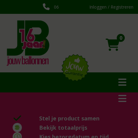
06
Inloggen / Registreren
0
Stel je product samen
Bekijk totaalprijs
Kies bezorgdatum en tijd