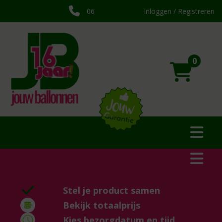
06
Inloggen / Registreren
0
Stel je product samen
Bekijk totaalprijs
Kies bezorgdatum en tijd