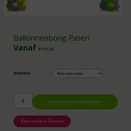
Ballonnenboog Pasen
Vanaf
€
111.32
Breedte
Ballonnenboog
Pasen
Toevoegen aan winkelwagen
aantal
Kies andere kleuren