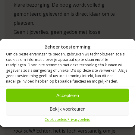
klare bezorging. De boog wordt volledig
gemonteerd geleverd en is direct klaar om te
plaatsen.
Geen tijdverlies, geen gedoe met losse
ballonnen – gewoon uitpakken en jouw entree
Beheer toestemming
is feestelijk aangekleed. Bezorging kan op
Om de beste ervaringen te bieden, gebruiken wij technologieën zoals
locatie of direct bij jouw bedrijf, zodat je
cookies om informatie over je apparaat op te slaan en/of te
raadplegen. Door in te stemmen met deze technologieën kunnen wij
optimaal kunt profiteren van het Paasweekend.
gegevens zoals surfgedrag of unieke ID's op deze site verwerken. Als je
geen toestemming geeft of uw toestemming intrekt, kan dit een
nadelige invloed hebben op bepaalde functies en mogelijkheden.
Accepteren
Wanneer moet ik de decoraties
laten bezorgen?
Bekijk voorkeuren
Cookiebeleid
Privacybeleid
Ballondecoraties van Jouwballonnen B.V. zijn
rock solid!
Echter, het is toch verstandig om je