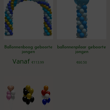
Ballonnenboog geboorte
ballonnenpilaar geboorte
jongen
jongen
Vanaf
€
113.99
€
60.50
Dit
product
heeft
meerdere
variaties.
Deze
optie
kan
gekozen