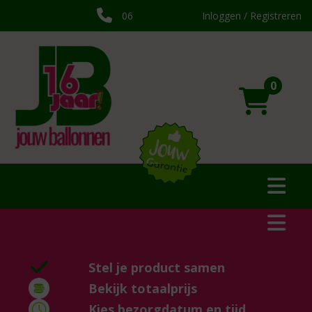
06
Inloggen / Registreren
0
Stel je product samen
Bekijk totaalprijs
Kies bezorgdatum en tijd