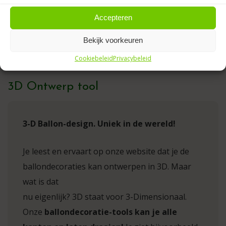
Accepteren
Bekijk voorkeuren
Cookiebeleid
Privacybeleid
3D Ontwerp tool
3-D Ballon-design. Uniek in de wereld!
Je leest en ervaart op onze website dat je de
ballondecoraties kan ontwerpen in 3D. Maar
wat is dat
nu eigenlijk? 3D staat voor 3-Dimensionaal.
Onze
ballondecoratie-tools kan je alle