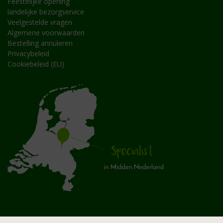
Feestelijke opening
landelijke bezorgservice
Veelgestelde vragen
Algemene voorwaarden
Bestelling annuleren
Privacybeleid
Cookiebeleid (EU)