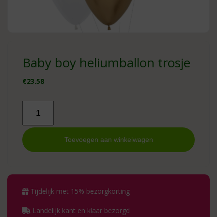
Baby boy heliumballon trosje
€
23.58
Baby
boy
heliumballon
trosje
Toevoegen aan winkelwagen
aantal
Tijdelijk met 15% bezorgkorting
Landelijk kant en klaar bezorgd