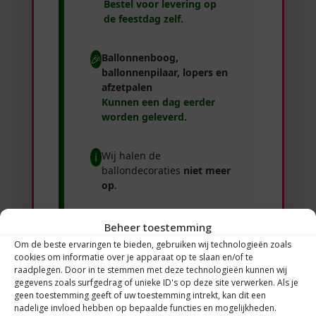
Bestel voor levering op
de feestdag zelf.
Ballonnenboog,
🎉
ballonnenpilaar, lopers en
afzetpalen
Kunnen een dag eerder
worden geleverd.
Wij halen de
ℹ️
ballondecoraties
niet meer
op
.
Afzetpalen
huur je voor
🚧
Beheer toestemming
circa
4 dagen
.
Om de beste ervaringen te bieden, gebruiken wij technologieën zoals
Deze halen wij gratis weer
cookies om informatie over je apparaat op te slaan en/of te
bij je op.
raadplegen. Door in te stemmen met deze technologieën kunnen wij
gegevens zoals surfgedrag of unieke ID's op deze site verwerken. Als je
geen toestemming geeft of uw toestemming intrekt, kan dit een
nadelige invloed hebben op bepaalde functies en mogelijkheden.