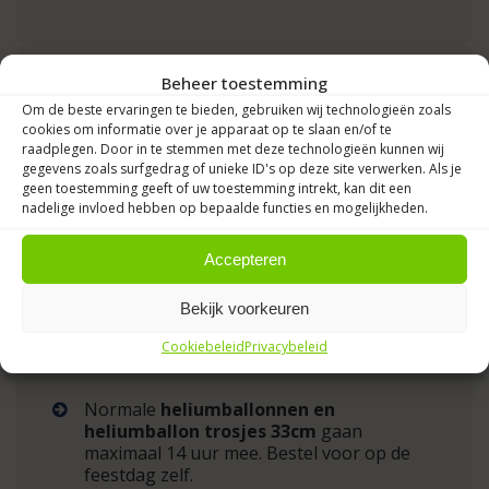
Beheer toestemming
Wanneer moet ik de decoraties laten
Om de beste ervaringen te bieden, gebruiken wij technologieën zoals
bezorgen?
cookies om informatie over je apparaat op te slaan en/of te
raadplegen. Door in te stemmen met deze technologieën kunnen wij
Ballondecoraties van Jouwballonnen B.V. zijn
gegevens zoals surfgedrag of unieke ID's op deze site verwerken. Als je
geen toestemming geeft of uw toestemming intrekt, kan dit een
rock solid!
Echter, het is toch verstandig om je
nadelige invloed hebben op bepaalde functies en mogelijkheden.
bestelling op de dag zelf te laten bezorgen.
Dan blijven de decoraties mooi glanzend op
Accepteren
jouw feest!
Bekijk voorkeuren
Cookiebeleid
Privacybeleid
Notitie:
Normale
heliumballonnen en
heliumballon trosjes 33cm
gaan
maximaal 14 uur mee. Bestel voor op de
feestdag zelf.