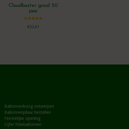
Cloudbuster goud 50
jaar
Gewaardeerd
€
32.61
5.00
uit 5
MOGELIJKHEDEN
Ballonnenboog ontwerpen
Ballonnenpilaar bestellen
Feestelijke opening
Cijfer folieballonnen