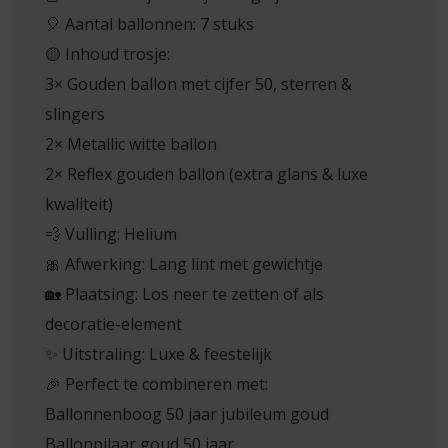
🎈 Aantal ballonnen: 7 stuks
🟡 Inhoud trosje:
3× Gouden ballon met cijfer 50, sterren &
slingers
2× Metallic witte ballon
2× Reflex gouden ballon (extra glans & luxe
kwaliteit)
💨 Vulling: Helium
🎀 Afwerking: Lang lint met gewichtje
🏡 Plaatsing: Los neer te zetten of als
decoratie-element
✨ Uitstraling: Luxe & feestelijk
🎉 Perfect te combineren met:
Ballonnenboog 50 jaar jubileum goud
Ballonpilaar goud 50 jaar