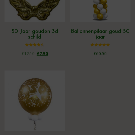
50 Jaar gouden 3d
Ballonnenpilaar goud 50
schild
jaar
Oorspronkelijke
Huidige
Gewaardeerd
Gewaardeerd
€
12.10
€
7.50
€
60.50
4.50
5.00
uit 5
uit 5
prijs
prijs
was:
is:
€12.10.
€7.50.