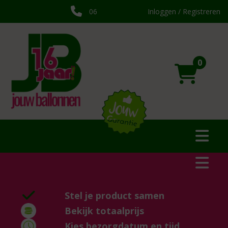
06
Inloggen / Registreren
0
Stel je product samen
Bekijk totaalprijs
Kies bezorgdatum en tijd