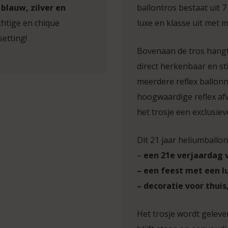
t
blauw, zilver en
ballontros bestaat uit 
htige en chique
luxe en klasse uit met m
setting!
Bovenaan de tros hangt 
direct herkenbaar en sti
meerdere reflex ballonn
hoogwaardige reflex af
het trosje een exclusieve
Dit 21 jaar heliumballon
–
een 21e verjaardag 
– een feest met een l
– decoratie voor thuis
Het trosje wordt gelever