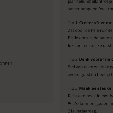
jaar heliumballontrosje 
samenhangend feestth
Tip 1:
Creëer sfeer me
Zet door de hele ruimte
Bij de entree, de bar 
luxe en feestelijke uitstr
Tip 2:
Denk vooraf na 
llonnen
Stel van tevoren jouw pe
avond goed en hoef je t
Tip 3:
Maak een leuke
Richt een hoek in met b
📸. Zo kunnen gasten m
21e verjaardag.