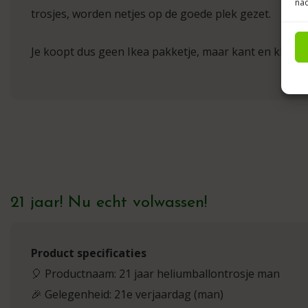
nad
trosjes, worden netjes op de goede plek gezet.
Je koopt dus geen Ikea pakketje, maar kant en klare b
21 jaar! Nu echt volwassen!
Product specificaties
🎈 Productnaam: 21 jaar heliumballontrosje man
🎉 Gelegenheid: 21e verjaardag (man)