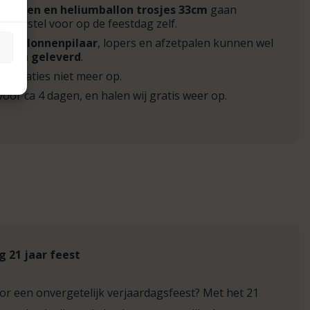
llonnen en heliumballon trosjes 33cm
gaan
. Bestel voor op de feestdag zelf.
g
,
ballonnenpilaar
, lopers en afzetpalen kunnen wel
orden geleverd
.
decoraties niet meer op.
voor ca 4 dagen, en halen wij gratis weer op.
g 21 jaar feest
oor een onvergetelijk verjaardagsfeest? Met het 21