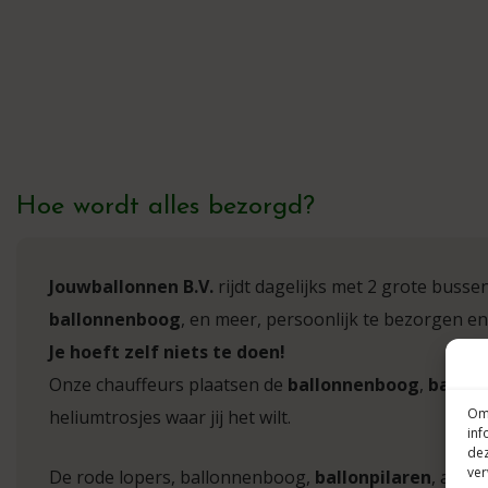
Hoe wordt alles bezorgd?
Jouwballonnen B.V.
rijdt dagelijks met 2 grote busse
ballonnenboog
, en meer, persoonlijk te bezorgen en
Je hoeft zelf niets te doen!
Onze chauffeurs plaatsen de
ballonnenboog
,
ballon
Om 
heliumtrosjes waar jij het wilt.
inf
dez
ver
De rode lopers, ballonnenboog,
ballonpilaren
, afzet