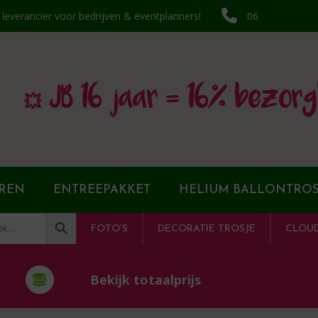
k leverancier voor bedrijven & eventplanners!
06
💥 JB 16 jaar = 16% bezorg
REN
ENTREEPAKKET
HELIUM BALLONTROS
FOTO’S
DECORATIE TROSJE
CLOU
Bekijk totaalprijs