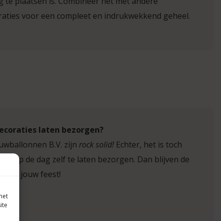
ig te plaatsen is. Combineer het met andere
raties voor een compleet en indrukwekkend geheel.
ecoraties laten bezorgen?
uwballonnen B.V. zijn
rock solid!
Echter, het is toch
ing op de dag zelf te laten bezorgen. Dan blijven de
d op jouw feest!
met
ite