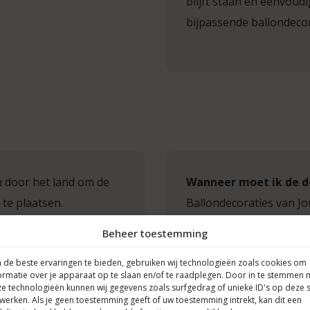
blijft staan en eenvoud
bijpassende ballondeco
n door het land om de
Wanneer moet ik de d
 te plaatsen.
Ballondecoraties van Jo
verstandig om je bestell
Beheer toestemming
nenpilaar
en/of
decoraties mooi glanzen
de beste ervaringen te bieden, gebruiken wij technologieën zoals cookies om
ormatie over je apparaat op te slaan en/of te raadplegen. Door in te stemmen 
Notitie:
e technologieën kunnen wij gegevens zoals surfgedrag of unieke ID's op deze s
werken. Als je geen toestemming geeft of uw toestemming intrekt, kan dit een
palen, of helium ballon