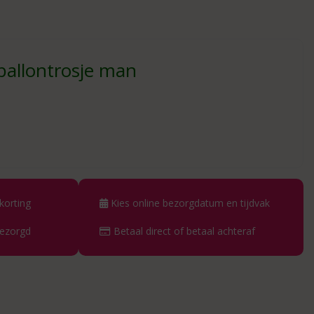
ballontrosje man
korting
Kies online bezorgdatum en tijdvak
bezorgd
Betaal direct of betaal achteraf