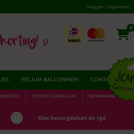
Inloggen / Registreren
0
korting! 🎈
JES
HELIUM BALLONNEN
CONTACT
DBUSTERS
CIJFER FOLIEBALLON
KENNISBANK
Kies bezorgdatum en tijd