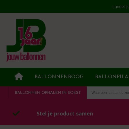
Landelij
BALLONNENBOOG
BALLONPILA
BALLONNEN OPHALEN IN SOEST
Stel je product samen