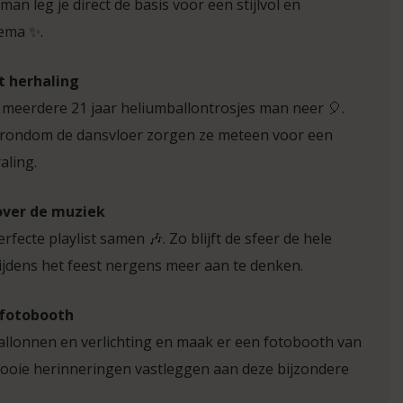
man leg je direct de basis voor een stijlvol en
ema ✨.
t herhaling
 meerdere 21 jaar heliumballontrosjes man neer 🎈.
en rondom de dansvloer zorgen ze meteen voor een
aling.
over de muziek
rfecte playlist samen 🎶. Zo blijft de sfeer de hele
ijdens het feest nergens meer aan te denken.
 fotobooth
allonnen en verlichting en maak er een fotobooth van
ooie herinneringen vastleggen aan deze bijzondere